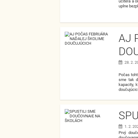
učiteľa a 
uplne bezp
AJ 
DO
28. 2. 
Počas toht
sme tak d
kapacity, 
doučujúcic
SPU
1. 2. 20
Prvý douč
doučovanie