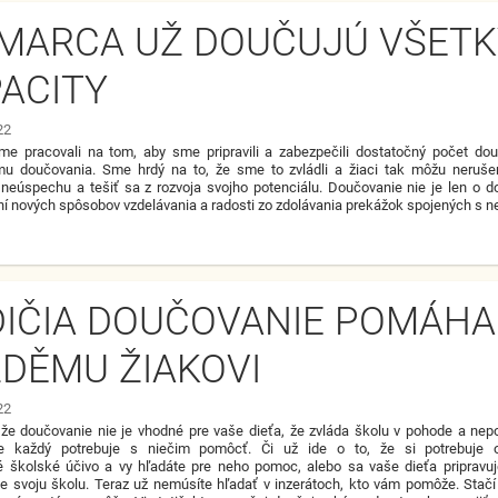
MARCA UŽ DOUČUJÚ VŠETK
ACITY
22
me pracovali na tom, aby sme pripravili a zabezpečili dostatočný počet dou
mu doučovania. Sme hrdý na to, že sme to zvládli a žiaci tak môžu neruše
neúspechu a tešiť sa z rozvoja svojho potenciálu. Doučovanie nie je len o dob
ní nových spôsobov vzdelávania a radosti zo zdolávania prekážok spojených s
IČIA DOUČOVANIE POMÁHA
DĚMU ŽIAKOVI
22
, že doučovanie nie je vhodné pre vaše dieťa, že zvláda školu v pohode a ne
le každý potrebuje s niečim pomôcť. Či už ide o to, že si potrebuje
školské účivo a vy hľadáte pre neho pomoc, alebo sa vaše dieťa pripravuj
je svoju školu. Teraz už nemúsíte hľadať v inzerátoch, kto vám pomôže. Stač