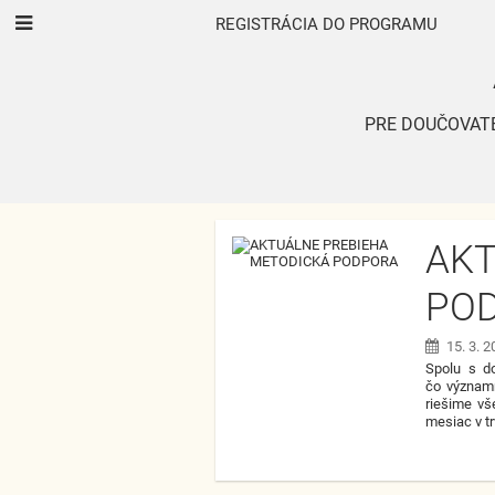
REGISTRÁCIA DO PROGRAMU
PRE DOUČOVAT
NOVINKY
AKT
PO
15. 3. 
Spolu s d
čo významn
riešime vš
mesiac v tr