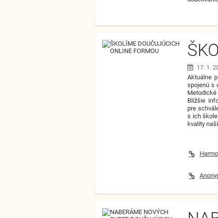
ŠKO
17. 1. 
Aktuálne p
spojenú s 
Metodické 
Bližšie in
pre schvál
s ich ško
kvality naš
Harmo
Anonym