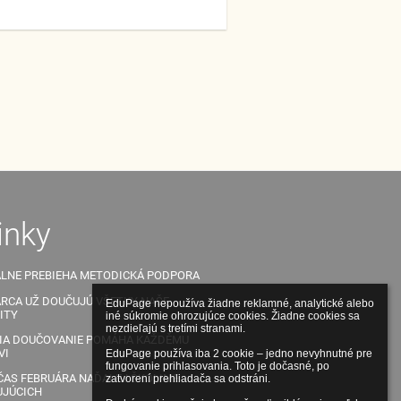
inky
LNE PREBIEHA METODICKÁ PODPORA
RCA UŽ DOUČUJÚ VŠETKY NAŠE
EduPage nepoužíva žiadne reklamné, analytické alebo 
ITY
iné súkromie ohrozujúce cookies. Žiadne cookies sa 
nezdieľajú s tretími stranami.

IA DOUČOVANIE POMÁHA KAŽDĚMU
VI
EduPage používa iba 2 cookie – jedno nevyhnutné pre 
fungovanie prihlasovania. Toto je dočasné, po 
ČAS FEBRUÁRA NAĎALEJ ŠKOLIME
zatvorení prehliadača sa odstráni.

JÚCICH