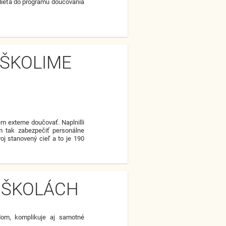
 dieťa do programu doučovania
 ŠKOLIME
m externe doučovať. Naplnilli
m tak zabezpečiť personálne
oj stanovený cieľ a to je 190
 ŠKOLÁCH
idom, komplikuje aj samotné