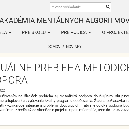
AKADÉMIA MENTÁLNYCH ALGORITMO
EĽA
PRE ŠKOLU
PRE RODIČA
O PROJEKTE
DOMOV
/
NOVINKY
UÁLNE PREBIEHA METODIC
DPORA
2022
oučovaním na školách prebieha aj metodická podpora doučujúcim, skupinov
e prispieva ku zvyšovaniu kvality programu doučovania. Žiadna požiadavka ná
etky vznikajúce situácie a problémy doučujúcich. Táto metodická podpora bud
vaní min. 2 hodín až do skončenia projektu Spolu múdrejší 3, teda do 17.06.2022