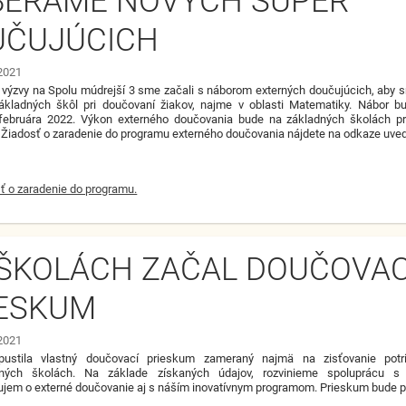
BERÁME NOVÝCH SUPER
UČUJÚCICH
 2021
výzvy na Spolu múdrejší 3 sme začali s náborom externých doučujúcich, aby s
ákladných škôl pri doučovaní žiakov, najme v oblasti Matematiky. Nábor b
februára 2022. Výkon externého doučovania bude na základných školách p
. Žiadosť o zaradenie do programu externého doučovania nájdete na odkaze uve
ť o zaradenie do programu.
ŠKOLÁCH ZAČAL DOUČOVAC
IESKUM
 2021
stila vlastný doučovací prieskum zameraný najmä na zisťovanie pot
ných školách. Na základe získaných údajov, rozvinieme spoluprácu s j
áujem o externé doučovanie aj s náším inovatívnym programom. Prieskum bude p