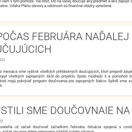
on vám s tým pomôže. Vie totiž, kto na vašej doučuje aký predmet a ako zapojiť
latne. Vďaka Plánu obnovy a odolnosti sú finančné otázky vyriešené.
POČAS FEBRUÁRA NAĎALEJ
UČUJÚCICH
2022
o mesiaca sme vyškoli všetkých prihlásených doučujúcich, ktorí prejavili záuje
opyt všetkých zapojených škôl do projektu Spolu múdrejší 3 a pomoholi i
ktoré majú pokrývať program doučovania pre zapojených žiakov. Splnili sme sv
h.
STILI SME DOUČOVNAIE NA
22
ovateľia už začali doučovať začiatkom februára. Situácia spojená s cov
, avšak my sme dobre pripravený zvládať aj tieto situácie.