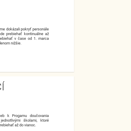
me dokázali pokryť personále
ude prebiehať kontinuálne až
rebiehať v čase od 1. marca
denom nižšie.
Í
rieb k Progamu doučovania
ednotlivými školami, ktoré
rebiehať až do vianoc.