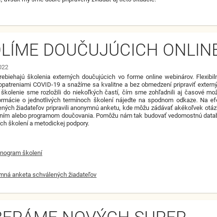
LÍME DOUČUJÚCICH ONLIN
2022
rebiehajú školenia externých doučujúcich vo forme online webinárov. Flexibi
opatreniami COVID-19 a snažíme sa kvalitne a bez obmedzení pripraviť extern
školenie sme rozložili do niekoľkých častí, čím sme zohľadnili aj časové mo
formácie o jednotlivých termínoch školení nájedte na spodnom odkaze. Na e
ených žiadateľov pripravili anonymnú anketu, kde môžu zádávať akékoľvek otá
lením alebo programom doučovania. Pomôžu nám tak budovať vedomostnú data
ích školení a metodickej podpory.
nogram školení
ná anketa schválených žiadateľov