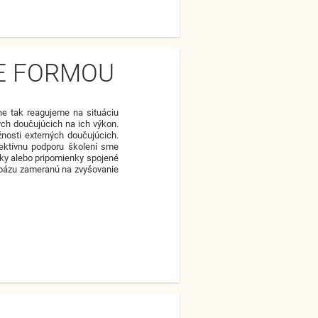
E FORMOU
lne tak reagujeme na situáciu
ých doučujúcich na ich výkon.
žnosti externých doučujúcich.
fektívnu podporu školení sme
zky alebo pripomienky spojené
bázu zameranú na zvyšovanie