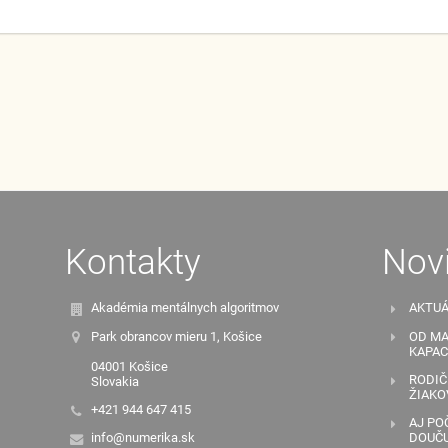
Kontakty
Nov
Akadémia mentálnych algoritmov
AKTUÁ
Park obrancov mieru 1, Košice
OD MA
KAPAC
04001 Košice
RODIČ
Slovakia
ŽIAKO
+421 944 647 415
AJ PO
info@numerika.sk
DOUČU