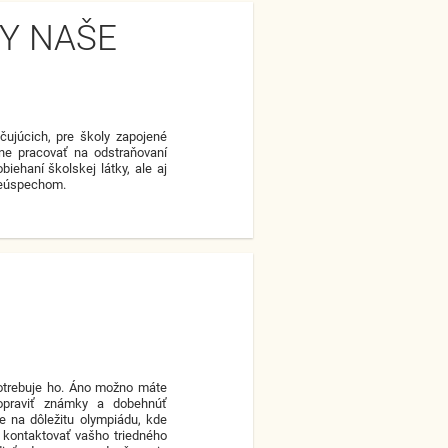
Y NAŠE
čujúcich, pre školy zapojené
ne pracovať na odstraňovaní
iehaní školskej látky, ale aj
 neúspechom.
potrebuje ho. Áno možno máte
 opraviť známky a dobehnúť
e na dôležitu olympiádu, kde
í kontaktovať vašho triedného