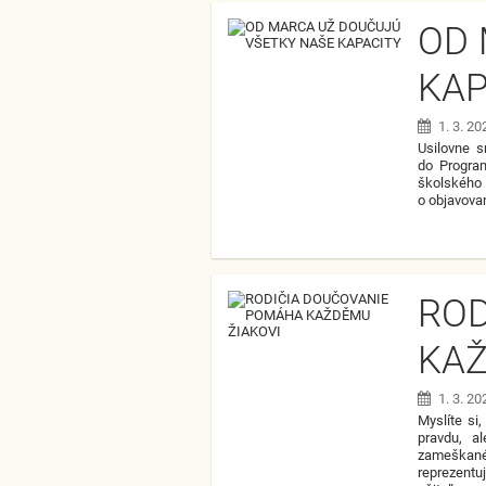
OD 
KAP
1. 3. 20
Usilovne s
do Progra
školského 
o objavova
ROD
KAŽ
1. 3. 20
Myslíte si
pravdu, a
zameškané 
reprezentu