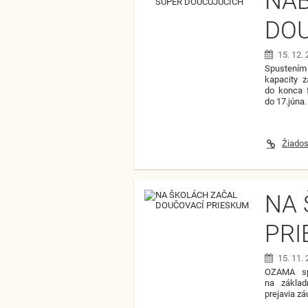
NA
DO
15. 12.
Spustením 
kapacity z
do konca 
do 17.júna
Žiados
NA 
PR
15. 11.
OZAMA spu
na základ
prejavia z