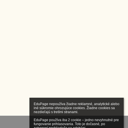
EduPage nepoužíva žiadne reklamné, analytické alebo 
iné súkromie ohrozujúce cookies. Žiadne cookies sa 
nezdieľajú s tretími stranami.

EduPage používa iba 2 cookie – jedno nevyhnutné pre 
fungovanie prihlasovania. Toto je dočasné, po 